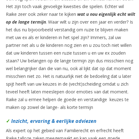
Het zijn toch vaak gevoelige kwesties die spelen. Echter wil
Raike zeer ook zeker naar te kijken
wat u nou eigenlijk echt wilt
op de lange termijn
. Waar wilt u zijn over een jaar en verder? Is
het dus nu bijvoorbeeld verstandig om ruzie te blijven maken
met uw ex als er kinderen in het spel zijn? Immers, zal uw
partner net als u de kinderen nog zien en u zou toch niet willen
dat uw kinderen tussen een ruzie tussen u en uw ex zouden
staan? Uw belangen op de lange termijn zijn dus misschien nog
wel belangrijker dan die van nu, ook al lijkt dat op dat moment
misschien niet zo. Het is natuurlijk niet de bedoeling dat u later
spijt heeft van uw keuzes in de (vecht)scheiding omdat u zich
teveel heeft laten meeslepen door emoties van dat moment.
Raike zal u ermee helpen de goede en verstandige keuzes te
maken op zowel de lange- als korte termijn
✓
Inzicht, ervaring & eerlijke adviezen
Als expert op het gebied van Familierecht en erfrecht heeft
Raike talloze zaken meegemaakt en kan vaak een goede