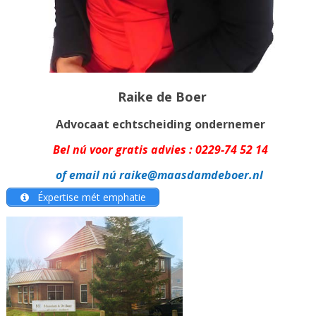
Raike de Boer
Advocaat echtscheiding ondernemer
Bel nú voor gratis advies :
0229-74 52 14
of email nú
raike@maasdamdeboer.nl
Éxpertise mét emphatie