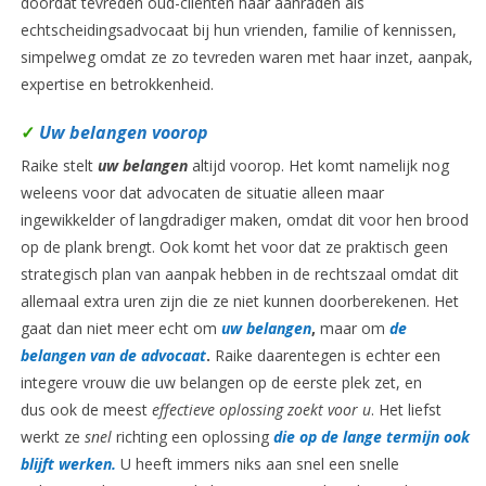
doordat tevreden oud-cliënten haar aanraden als
echtscheidingsadvocaat bij hun vrienden, familie of kennissen,
simpelweg omdat ze zo tevreden waren met haar inzet, aanpak,
expertise en betrokkenheid.
✓
Uw belangen voorop
Raike stelt
uw belangen
altijd voorop. Het komt namelijk nog
weleens voor dat advocaten de situatie alleen maar
ingewikkelder of langdradiger maken, omdat dit voor hen brood
op de plank brengt. Ook komt het voor dat ze praktisch geen
strategisch plan van aanpak hebben in de rechtszaal omdat dit
allemaal extra uren zijn die ze niet kunnen doorberekenen. Het
gaat dan niet meer echt om
uw belangen
,
maar om
de
belangen van de advocaat
.
Raike daarentegen is echter een
integere vrouw die uw belangen op de eerste plek zet, en
dus ook de meest
effectieve oplossing zoekt voor u
. Het liefst
werkt ze
snel
richting een oplossing
die op de lange termijn ook
blijft werken.
U heeft immers niks aan snel een snelle