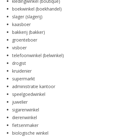
kledingwinkel (boutique)
boekwinkel (boekhandel)
slager (slagerij)
kaasboer
bakkerij (bakker)
groenteboer
visboer
telefoonwinkel (belwinkel)
drogist
kruidenier
supermarkt
administratie kantoor
speelgoedwinkel
juwelier
sigarenwinkel
dierenwinkel
fietsenmaker
biologische winkel