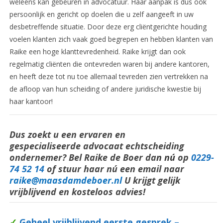
weleens kan gebeuren in advocatuur. Haar aanpak is dus ook
persoonlijk en gericht op doelen die u zelf aangeeft in uw
desbetreffende situatie. Door deze erg cliëntgerichte houding
voelen klanten zich vaak goed begrepen en hebben klanten van
Raike een hoge klanttevredenheid. Raike krijgt dan ook
regelmatig cliënten die ontevreden waren bij andere kantoren,
en heeft deze tot nu toe allemaal tevreden zien vertrekken na
de afloop van hun scheiding of andere juridische kwestie bij
haar kantoor!
Dus zoekt u een ervaren en
gespecialiseerde advocaat echtscheiding
ondernemer? Bel Raike de Boer da
n nú
op
0229-
74 52 14
of stuur haar nú een email naar
raike@maasdamdeboer.nl
U krijgt gelijk
vrijblijvend en kosteloos advies!
✓
Geheel vrijblijvend eerste gesprek –